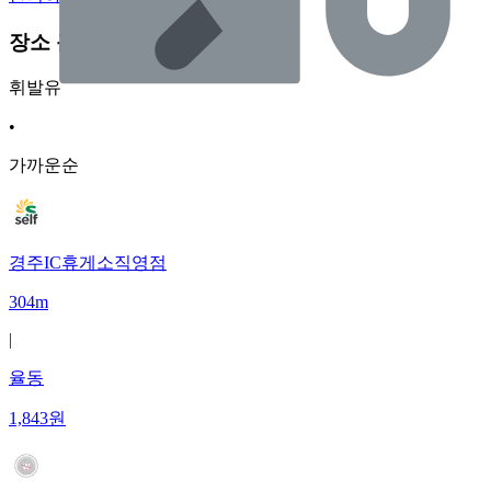
장소 근처 주유소
휘발유
•
가까운순
경주IC휴게소직영점
304m
|
율동
1,843
원