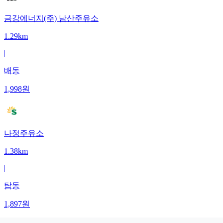
금강에너지(주) 남산주유소
1.29km
|
배동
1,998
원
나정주유소
1.38km
|
탑동
1,897
원