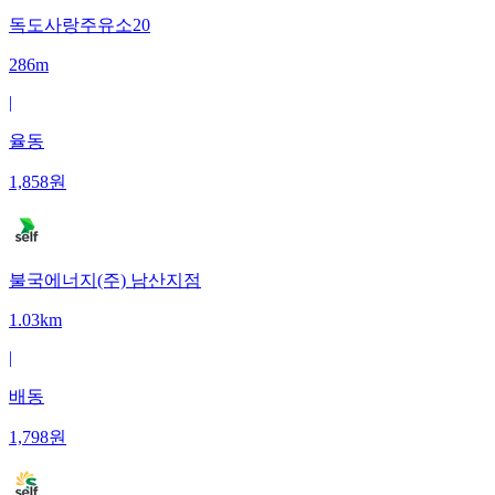
독도사랑주유소20
286m
|
율동
1,858
원
불국에너지(주) 남산지점
1.03km
|
배동
1,798
원