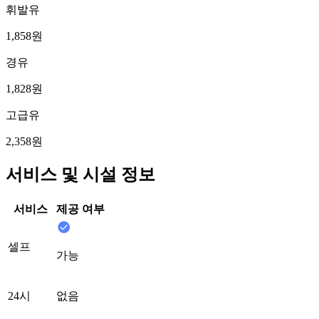
휘발유
1,858원
경유
1,828원
고급유
2,358원
서비스 및 시설 정보
서비스
제공 여부
셀프
가능
24시
없음