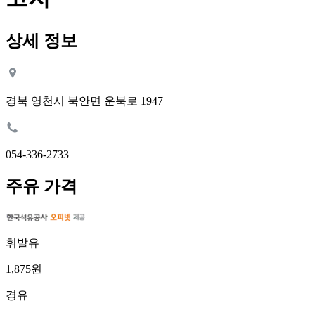
상세 정보
경북 영천시 북안면 운북로 1947
054-336-2733
주유 가격
휘발유
1,875원
경유