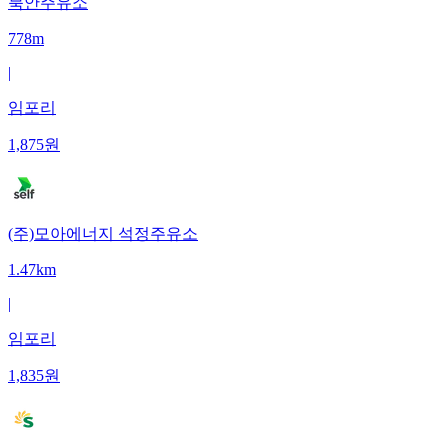
북안주유소
778m
|
임포리
1,875
원
(주)모아에너지 석정주유소
1.47km
|
임포리
1,835
원