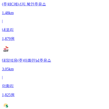
(주)HC에너지 북안주유소
1.48km
|
내포리
1,879
원
대양석유(주)아화만남주유소
3.05km
|
아화리
1,825
원