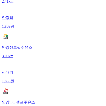
2.41km
|
안강리
1,809
원
안강센트럴주유소
3.00km
|
산대리
1,835
원
안강 I.C 셀프주유소