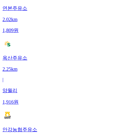
연본주유소
2.02km
1,809
원
옥산주유소
2.25km
|
양월리
1,916
원
안강농협주유소