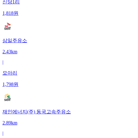
신당1리
1,818
원
삼일주유소
2.43km
|
모아리
1,798
원
재인에너지(주) 동국고속주유소
2.89km
|