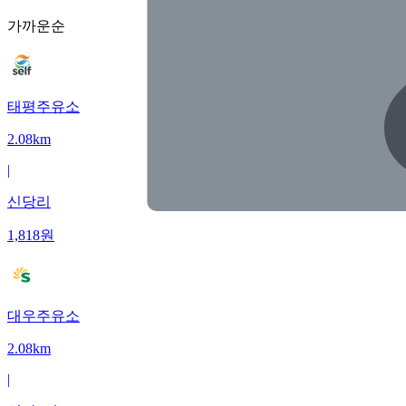
가까운순
태평주유소
2.08km
|
신당리
1,818
원
대우주유소
2.08km
|