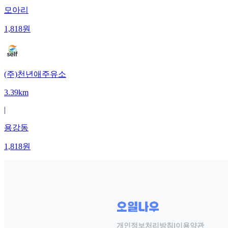
모아리
1,818
원
(주)천년애주유소
3.39km
|
용강동
1,818
원
개인정보처리방침
|
이용약관