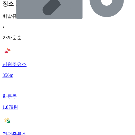
장소 근처 주유소
휘발유
•
가까운순
신원주유소
856m
|
화룡동
1,879
원
영천주유소