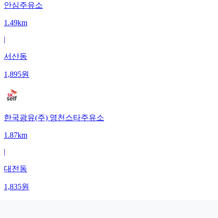
안심주유소
1.49km
|
서산동
1,895
원
한국광유(주) 영천스타주유소
1.87km
|
대전동
1,835
원