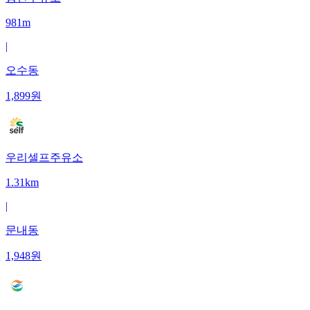
981m
|
오수동
1,899
원
우리셀프주유소
1.31km
|
문내동
1,948
원