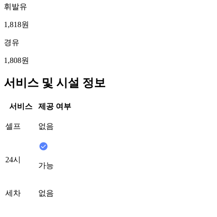
휘발유
1,818원
경유
1,808원
서비스 및 시설 정보
서비스
제공 여부
셀프
없음
24시
가능
세차
없음