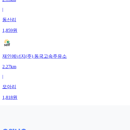
|
동산리
1,859
원
재인에너지(주) 동국고속주유소
2.27km
|
모아리
1,818
원