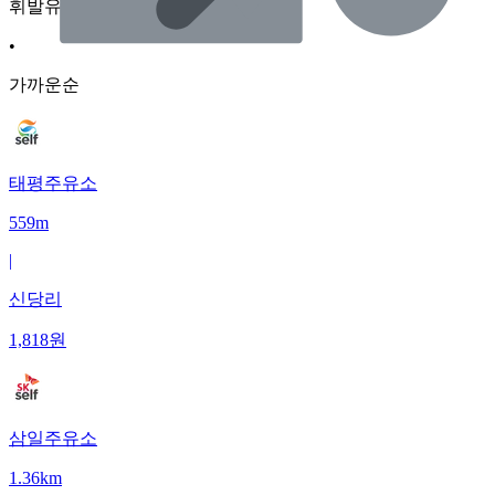
휘발유
•
가까운순
태평주유소
559m
|
신당리
1,818
원
삼일주유소
1.36km