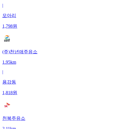
|
모아리
1,798
원
(주)천년애주유소
1.95km
|
용강동
1,818
원
천북주유소
2.11km