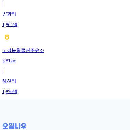
|
양항리
1,865
원
고경농협클린주유소
3.81km
|
해선리
1,870
원