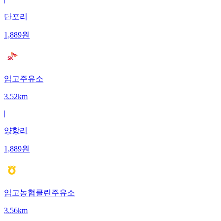
단포리
1,889
원
임고주유소
3.52km
|
양항리
1,889
원
임고농협클린주유소
3.56km