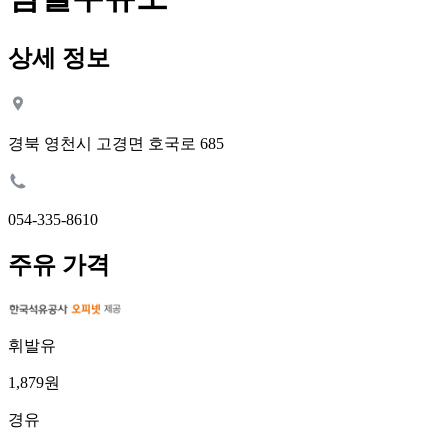
상세 정보
경북 영천시 고경면 호국로 685
054-335-8610
주유 가격
휘발유
1,879원
경유