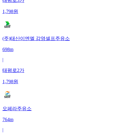
태평로3가
1,798
원
(주)태산이엔엘 감영셀프주유소
698m
|
태평로2가
1,798
원
오페라주유소
764m
|