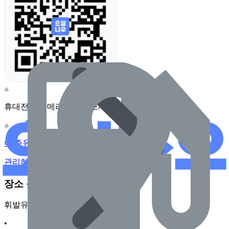
휴대전화 카메라로 찍어보세요
이 주유소의 사장님이신가요?
관리하기
장소 근처 주유소
휘발유
•