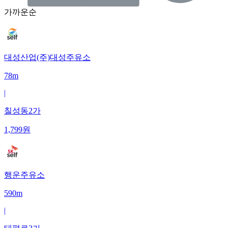
가까운순
대성산업(주)대성주유소
78m
|
칠성동2가
1,799
원
행운주유소
590m
|