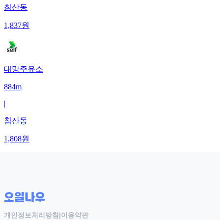
침산동
1,837
원
대망주유소
884m
|
침산동
1,808
원
개인정보처리방침
|
이용약관