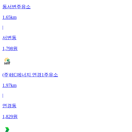
동서변주유소
1.65km
|
서변동
1,798
원
(주)HC에너지 연경1주유소
1.97km
|
연경동
1,829
원