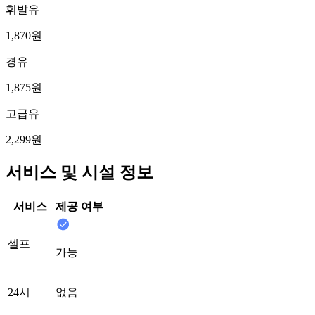
휘발유
1,870원
경유
1,875원
고급유
2,299원
서비스 및 시설 정보
서비스
제공 여부
셀프
가능
24시
없음