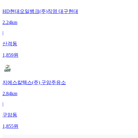
HD현대오일뱅크(주)직영 대구현대
2.24km
|
산격동
1,859
원
지에스칼텍스(주) 구암주유소
2.84km
|
구암동
1,855
원