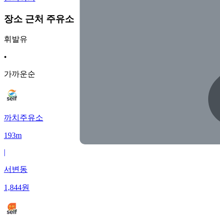
장소 근처 주유소
휘발유
•
가까운순
까치주유소
193m
|
서변동
1,844
원