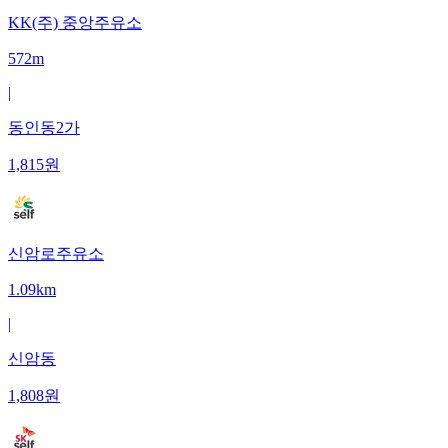
KK(주) 중앙주유소
572m
|
동인동2가
1,815
원
신암로주유소
1.09km
|
신암동
1,808
원