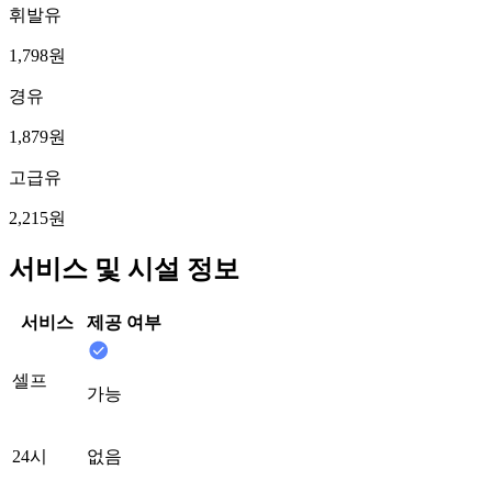
휘발유
1,798원
경유
1,879원
고급유
2,215원
서비스 및 시설 정보
서비스
제공 여부
셀프
가능
24시
없음