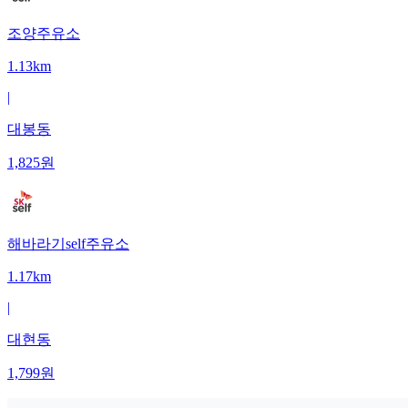
조양주유소
1.13km
|
대봉동
1,825
원
해바라기self주유소
1.17km
|
대현동
1,799
원