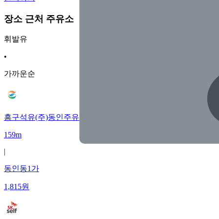
장소 근처 주유소
휘발유
•
가까운순
흥구석유(주)동인주유소
159m
|
동인동1가
1,815
원