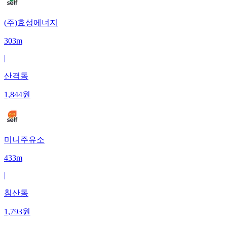
(주)효성에너지
303m
|
산격동
1,844
원
미니주유소
433m
|
침산동
1,793
원