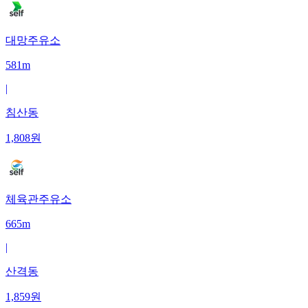
대망주유소
581m
|
침산동
1,808
원
체육관주유소
665m
|
산격동
1,859
원