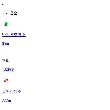
•
가까운순
반가운주유소
65m
|
포리
1,869
원
감천주유소
777m
|