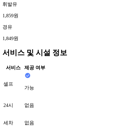
휘발유
1,859원
경유
1,849원
서비스 및 시설 정보
서비스
제공 여부
셀프
가능
24시
없음
세차
없음