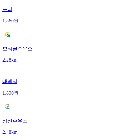
포리
1,860
원
보리골주유소
2.28km
|
대맥리
1,890
원
성산주유소
2.48km