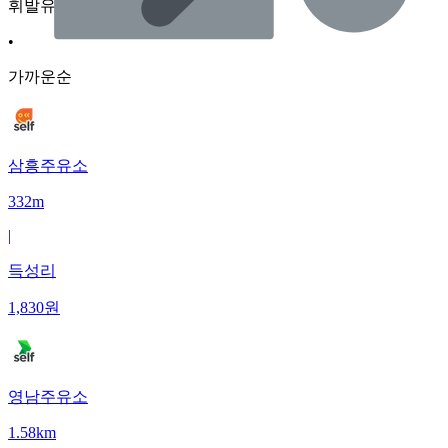
휘발유
•
가까운순
삼흥주유소
332m
|
득성리
1,830
원
영남주유소
1.58km