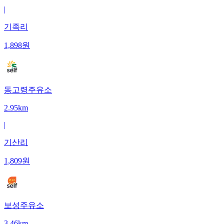
|
기족리
1,898
원
동고령주유소
2.95km
|
기산리
1,809
원
보성주유소
3.46km