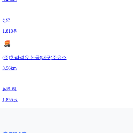
|
상리
1,810
원
(주)한라석유 논공(대구)주유소
3.56km
|
삼리리
1,855
원