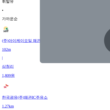
휘발유
•
가까운순
(주)아이케이오일 왜관고속주유소
102m
|
삼청리
1,809
원
한국광유(주)왜관IC주유소
1.27km