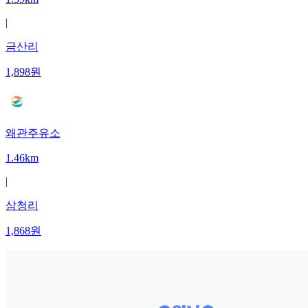
|
금산리
1,898
원
왜관주유소
1.46km
|
삼청리
1,868
원