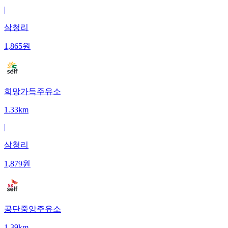
|
삼청리
1,865
원
희망가득주유소
1.33km
|
삼청리
1,879
원
공단중앙주유소
1.39km