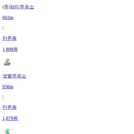
(주)담티주유소
603m
|
만촌동
1,898
원
샛별주유소
936m
|
만촌동
1,879
원