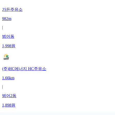
가든주유소
982m
|
범어동
1,998
원
(주)HC에너지 HC주유소
1.66km
|
범어2동
1,898
원