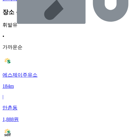
장소 근처 주유소
휘발유
•
가까운순
에스제이주유소
184m
|
만촌동
1,888
원