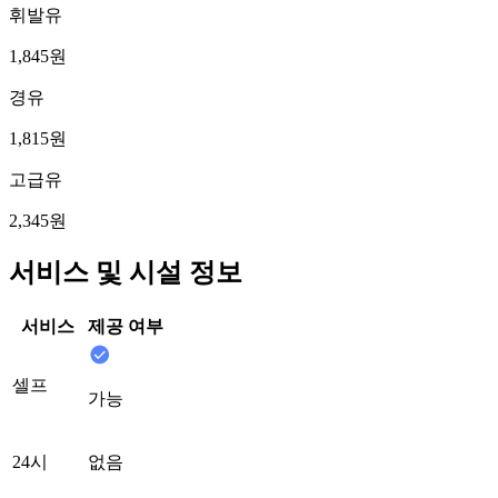
휘발유
1,845원
경유
1,815원
고급유
2,345원
서비스 및 시설 정보
서비스
제공 여부
셀프
가능
24시
없음