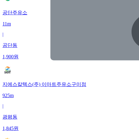
공단주유소
11m
|
공단동
1,900
원
지에스칼텍스(주) 이마트주유소구미점
925m
|
광평동
1,845
원