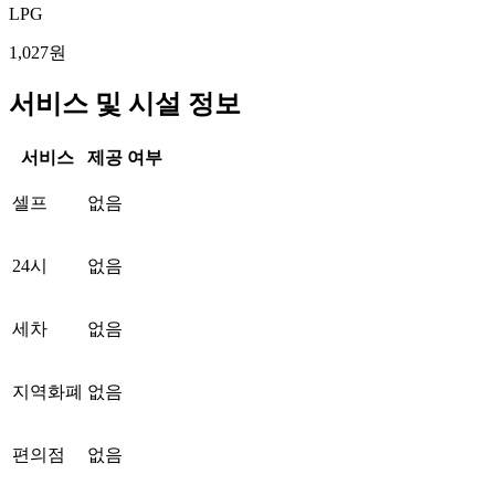
LPG
1,027원
서비스 및 시설 정보
서비스
제공 여부
셀프
없음
24시
없음
세차
없음
지역화폐
없음
편의점
없음