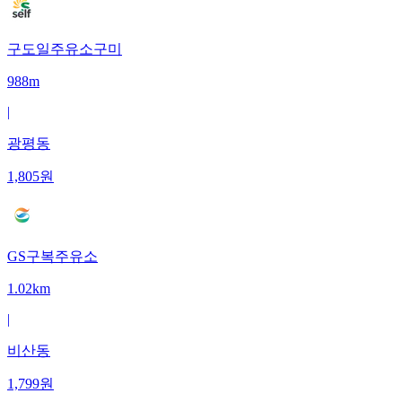
구도일주유소구미
988m
|
광평동
1,805
원
GS구복주유소
1.02km
|
비산동
1,799
원