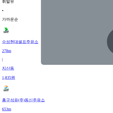
휘발유
•
가까운순
수성현대셀프주유소
278m
|
지산동
1,835
원
흥구석유(주)동신주유소
653m