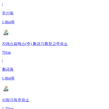
|
두산동
1,864
원
지에스칼텍스(주) 황금기름창고주유소
701m
|
황금동
1,864
원
사랑가득주유소
1.25km