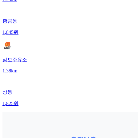
|
황금동
1,845
원
삼보주유소
1.38km
|
상동
1,825
원