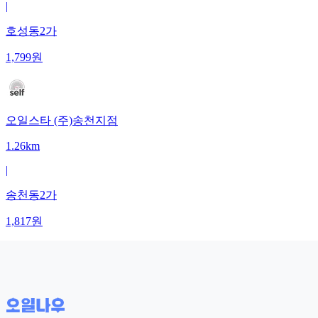
|
호성동2가
1,799
원
오일스타 (주)송천지점
1.26km
|
송천동2가
1,817
원