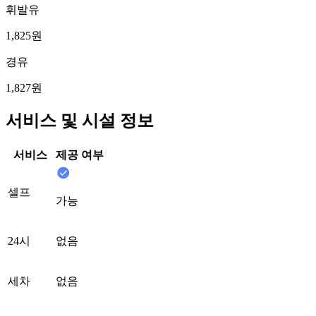
휘발유
1,825원
경유
1,827원
서비스 및 시설 정보
서비스
제공 여부
셀프
가능
24시
없음
세차
없음