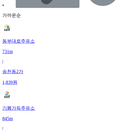
•
가까운순
동부대로주유소
731m
|
송천동2가
1,839
원
기쁨가득주유소
845m
|