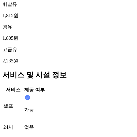
휘발유
1,815원
경유
1,805원
고급유
2,235원
서비스 및 시설 정보
서비스
제공 여부
셀프
가능
24시
없음