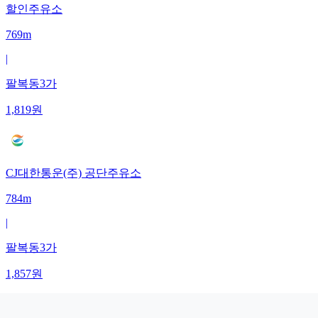
할인주유소
769m
|
팔복동3가
1,819
원
CJ대한통운(주) 공단주유소
784m
|
팔복동3가
1,857
원