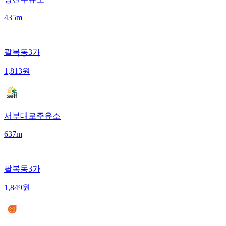
435m
|
팔복동3가
1,813
원
서부대로주유소
637m
|
팔복동3가
1,849
원