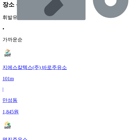
장소 근처 주유소
휘발유
•
가까운순
지에스칼텍스(주) 바로주유소
101m
|
만성동
1,845
원
명진주유소