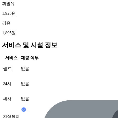
휘발유
1,925원
경유
1,895원
서비스 및 시설 정보
서비스
제공 여부
셀프
없음
24시
없음
세차
없음
지역화폐