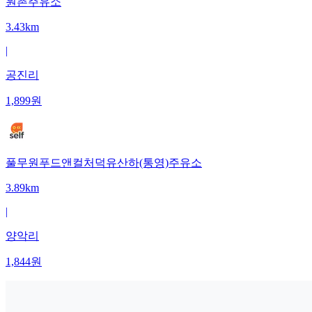
원촌주유소
3.43km
|
공진리
1,899
원
풀무원푸드앤컬처덕유산하(통영)주유소
3.89km
|
양악리
1,844
원