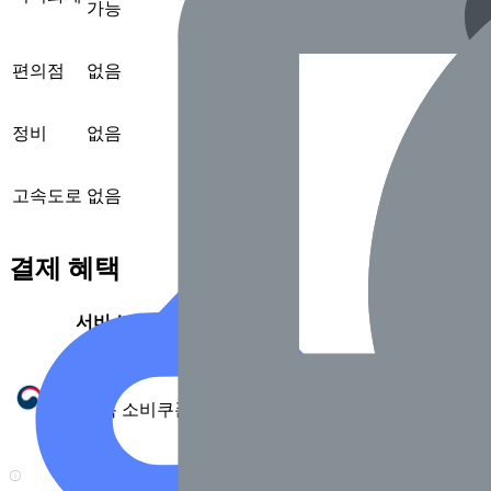
가능
편의점
없음
정비
없음
고속도로
없음
결제 혜택
서비스
제공 여부
가능
민생회복 소비쿠폰
(2025.7 확인)