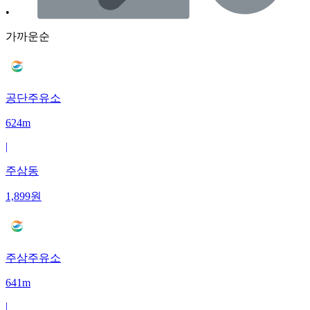
•
가까운순
공단주유소
624m
|
주삼동
1,899
원
주삼주유소
641m
|