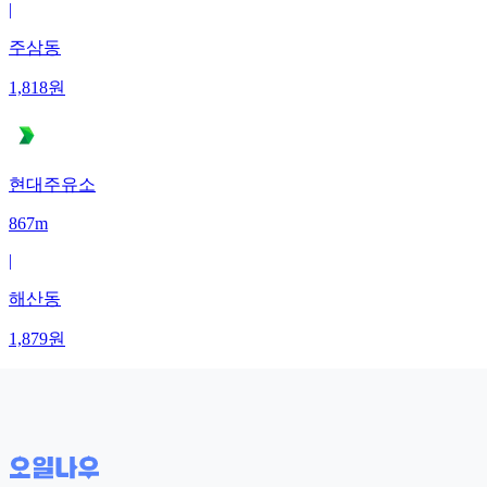
|
주삼동
1,818
원
현대주유소
867m
|
해산동
1,879
원