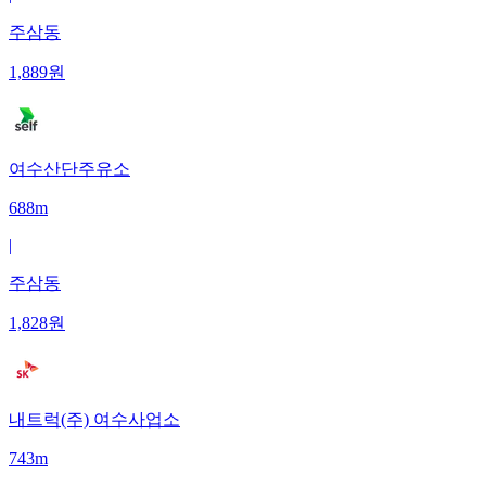
주삼동
1,889
원
여수산단주유소
688m
|
주삼동
1,828
원
내트럭(주) 여수사업소
743m