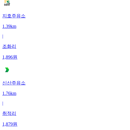
지호주유소
1.39km
|
조화리
1,896
원
신산주유소
1.76km
|
취적리
1,879
원