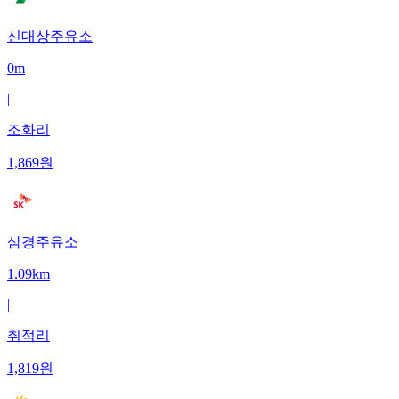
신대상주유소
0m
|
조화리
1,869
원
삼경주유소
1.09km
|
취적리
1,819
원