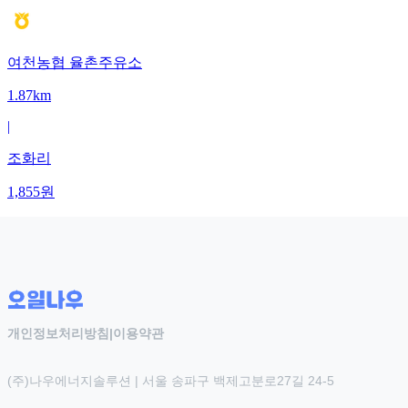
여천농협 율촌주유소
1.87km
|
조화리
1,855
원
개인정보처리방침
|
이용약관
(주)나우에너지솔루션 | 서울 송파구 백제고분로27길 24-5