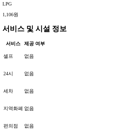
LPG
1,106원
서비스 및 시설 정보
서비스
제공 여부
셀프
없음
24시
없음
세차
없음
지역화폐
없음
편의점
없음