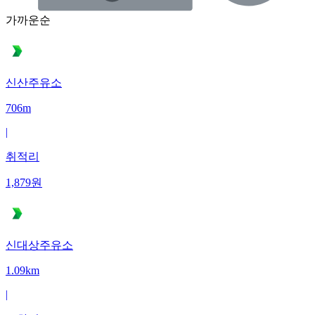
가까운순
신산주유소
706m
|
취적리
1,879
원
신대상주유소
1.09km
|