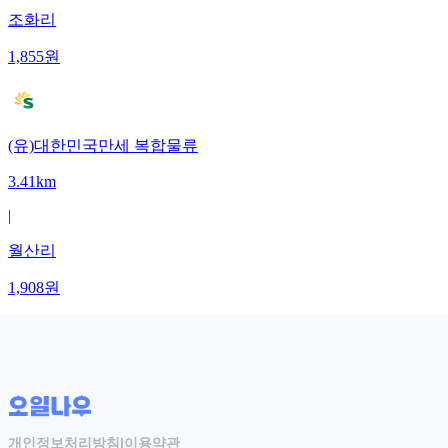
조화리
1,855
원
(유)대한민국만세 복합물류
3.41km
|
월산리
1,908
원
개인정보처리방침
|
이용약관