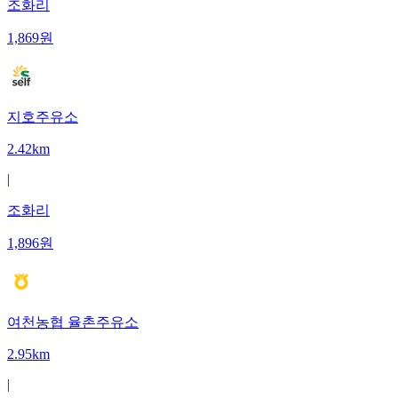
조화리
1,869
원
지호주유소
2.42km
|
조화리
1,896
원
여천농협 율촌주유소
2.95km
|