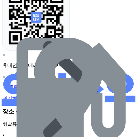
휴대전화 카메라로 찍어보세요
이 주유소의 사장님이신가요?
관리하기
장소 근처 주유소
휘발유
•