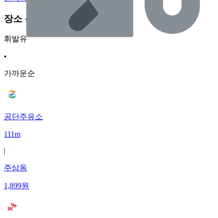
장소 근처 주유소
휘발유
•
가까운순
공단주유소
111m
|
주삼동
1,899
원