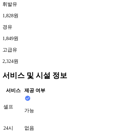
휘발유
1,828원
경유
1,849원
고급유
2,324원
서비스 및 시설 정보
서비스
제공 여부
셀프
가능
24시
없음