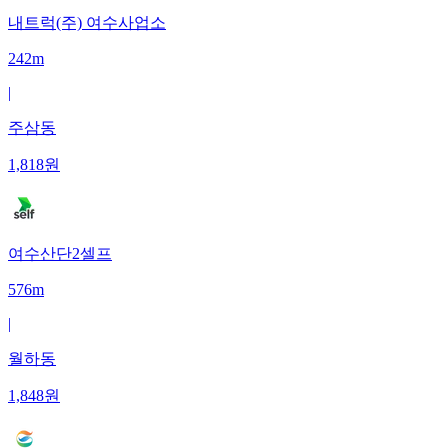
내트럭(주) 여수사업소
242m
|
주삼동
1,818
원
여수산단2셀프
576m
|
월하동
1,848
원