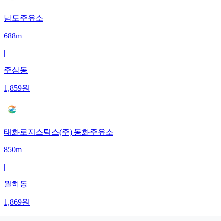
남도주유소
688m
|
주삼동
1,859
원
태화로지스틱스(주) 동화주유소
850m
|
월하동
1,869
원