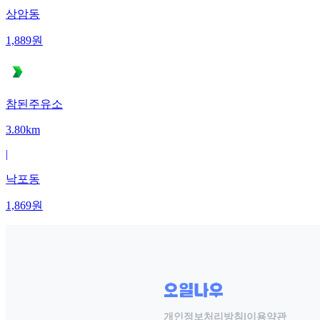
상암동
1,889
원
참된주유소
3.80km
|
낙포동
1,869
원
개인정보처리방침
|
이용약관