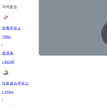
가까운순
청룡주유소
708m
|
호명동
1,843
원
대호셀프주유소
1.91km
|