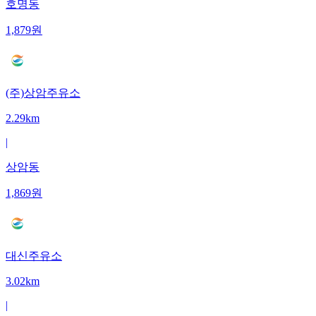
호명동
1,879
원
(주)상암주유소
2.29km
|
상암동
1,869
원
대신주유소
3.02km
|