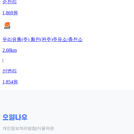
순천리
1,869
원
우리유통(주) 황전(완주)주유소/충전소
2.68km
|
선변리
1,854
원
개인정보처리방침
|
이용약관