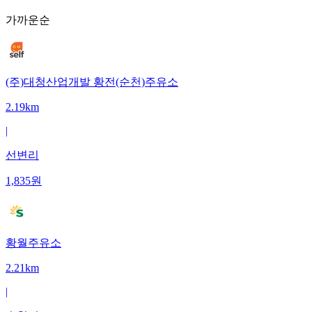
가까운순
(주)대청산업개발 황전(순천)주유소
2.19km
|
선변리
1,835
원
황월주유소
2.21km
|