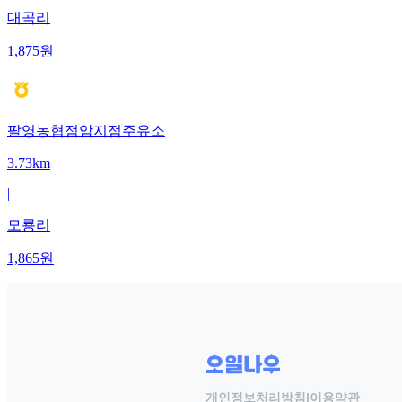
대곡리
1,875
원
팔영농협점암지점주유소
3.73km
|
모룡리
1,865
원
개인정보처리방침
|
이용약관