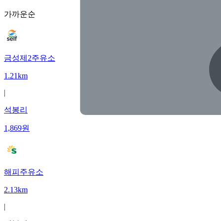
가까운순
금성제2주유소
1.21km
|
석봉리
1,869
원
해피주유소
2.13km
|