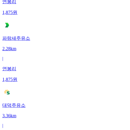
연봉리
1,875
원
파랑새주유소
2.28km
|
연봉리
1,875
원
대덕주유소
3.36km
|