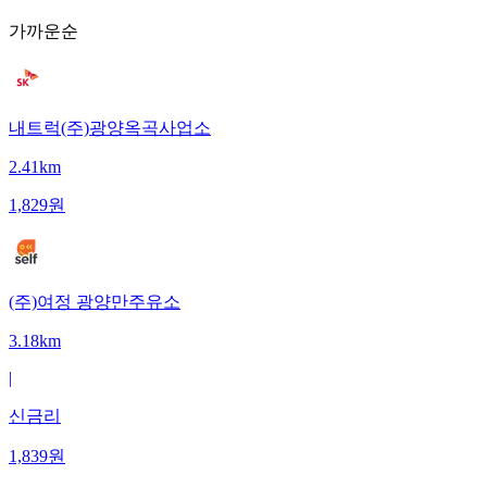
가까운순
내트럭(주)광양옥곡사업소
2.41km
1,829
원
(주)여정 광양만주유소
3.18km
|
신금리
1,839
원