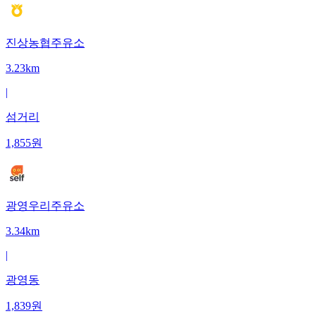
진상농협주유소
3.23km
|
섬거리
1,855
원
광영우리주유소
3.34km
|
광영동
1,839
원