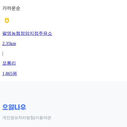
가까운순
팔영농협점암지점주유소
2.35km
|
모룡리
1,865
원
개인정보처리방침
|
이용약관