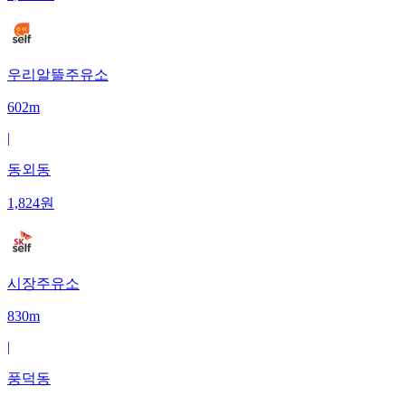
우리알뜰주유소
602m
|
동외동
1,824
원
시장주유소
830m
|
풍덕동