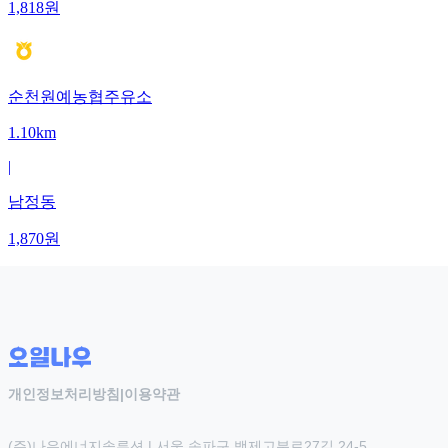
1,818
원
순천원예농협주유소
1.10km
|
남정동
1,870
원
개인정보처리방침
|
이용약관
(주)나우에너지솔루션 | 서울 송파구 백제고분로27길 24-5