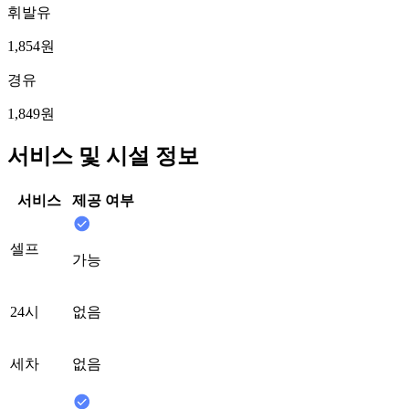
휘발유
1,854원
경유
1,849원
서비스 및 시설 정보
서비스
제공 여부
셀프
가능
24시
없음
세차
없음