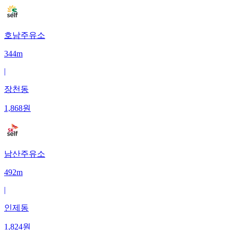
호남주유소
344m
|
장천동
1,868
원
남산주유소
492m
|
인제동
1,824
원