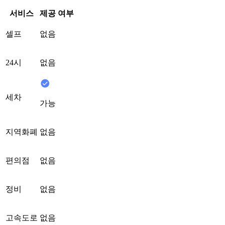
서비스
제공 여부
셀프
없음
24시
없음
세차
가능
지역화폐
없음
편의점
없음
정비
없음
고속도로
없음