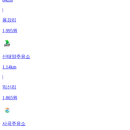
|
용강리
1,995
원
신태양주유소
1.14km
|
익신리
1,865
원
사곡주유소