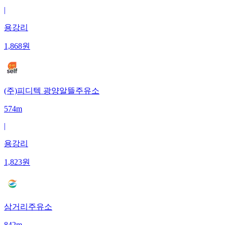
|
용강리
1,868
원
(주)피디텍 광양알뜰주유소
574m
|
용강리
1,823
원
삼거리주유소
842m