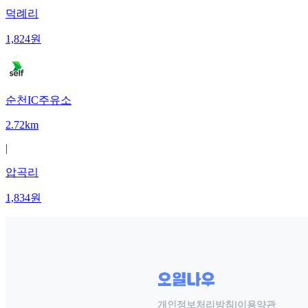
덕례리
1,824
원
순천IC주유소
2.72km
|
압곡리
1,834
원
개인정보처리방침
|
이용약관