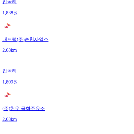
압곡리
1,838
원
내트럭(주)순천사업소
2.68km
|
압곡리
1,809
원
(주)현우 금화주유소
2.68km
|