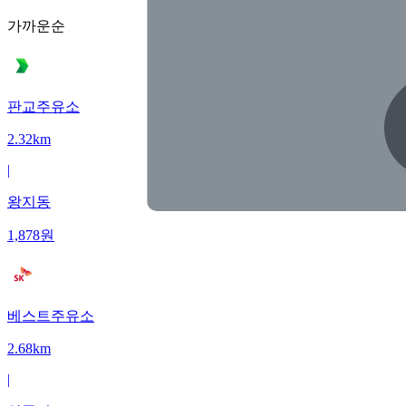
가까운순
판교주유소
2.32km
|
왕지동
1,878
원
베스트주유소
2.68km
|