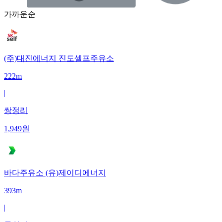
가까운순
(주)대진에너지 진도셀프주유소
222m
|
쌍정리
1,949
원
바다주유소 (유)제이디에너지
393m
|