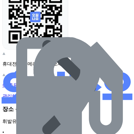
휴대전화 카메라로 찍어보세요
이 주유소의 사장님이신가요?
관리하기
장소 근처 주유소
휘발유
•