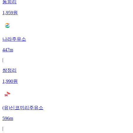
동외리
1,959
원
나라주유소
447m
|
쌍정리
1,990
원
(유)신코끼리주유소
596m
|