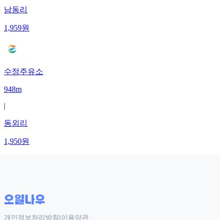
남동리
1,959
원
수정주유소
948m
|
동외리
1,950
원
개인정보처리방침
|
이용약관