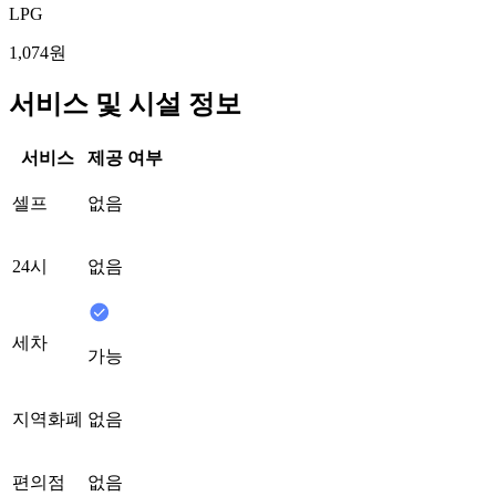
LPG
1,074원
서비스 및 시설 정보
서비스
제공 여부
셀프
없음
24시
없음
세차
가능
지역화폐
없음
편의점
없음