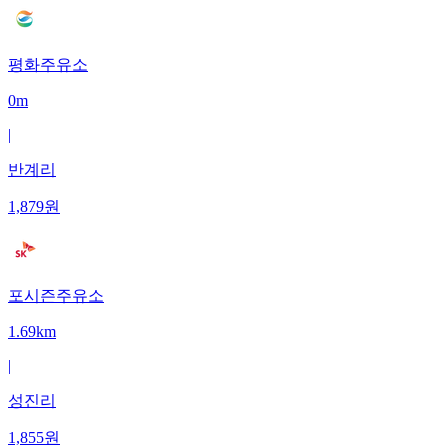
평화주유소
0m
|
반계리
1,879
원
포시즌주유소
1.69km
|
성진리
1,855
원