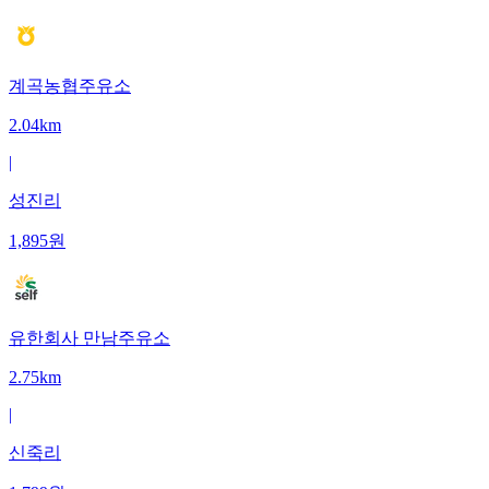
계곡농협주유소
2.04km
|
성진리
1,895
원
유한회사 만남주유소
2.75km
|
신죽리