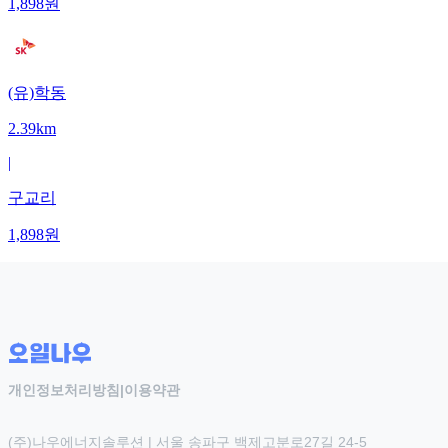
1,898
원
(유)학동
2.39km
|
구교리
1,898
원
개인정보처리방침
|
이용약관
(주)나우에너지솔루션 | 서울 송파구 백제고분로27길 24-5