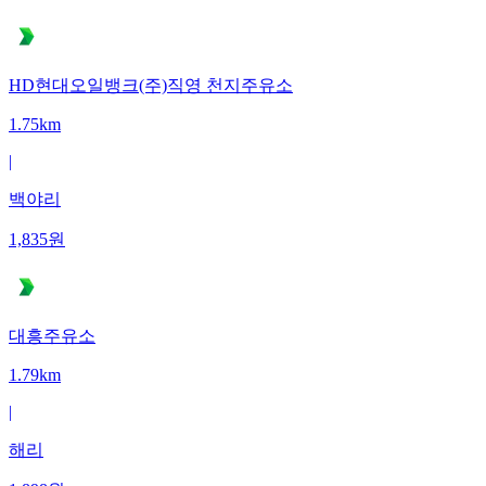
HD현대오일뱅크(주)직영 천지주유소
1.75km
|
백야리
1,835
원
대흥주유소
1.79km
|
해리