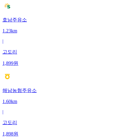
호남주유소
1.23km
|
고도리
1,899
원
해남농협주유소
1.60km
|
고도리
1,898
원