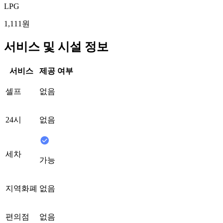
LPG
1,111원
서비스 및 시설 정보
서비스
제공 여부
셀프
없음
24시
없음
세차
가능
지역화폐
없음
편의점
없음