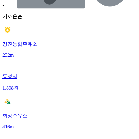
•
가까운순
강진농협주유소
232m
|
동성리
1,898
원
희망주유소
416m
|