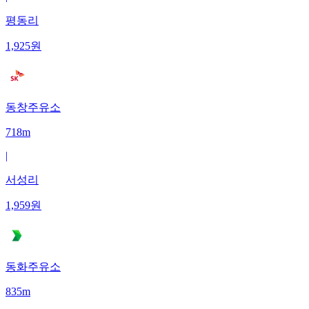
평동리
1,925
원
동창주유소
718m
|
서성리
1,959
원
동화주유소
835m