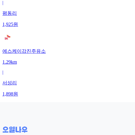
|
평동리
1,925
원
에스케이강진주유소
1.29km
|
서성리
1,898
원