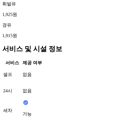
휘발유
1,925원
경유
1,915원
서비스 및 시설 정보
서비스
제공 여부
셀프
없음
24시
없음
세차
가능