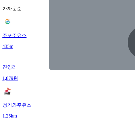
가까운순
주포주유소
435m
|
진양리
1,879
원
청기와주유소
1.25km
|