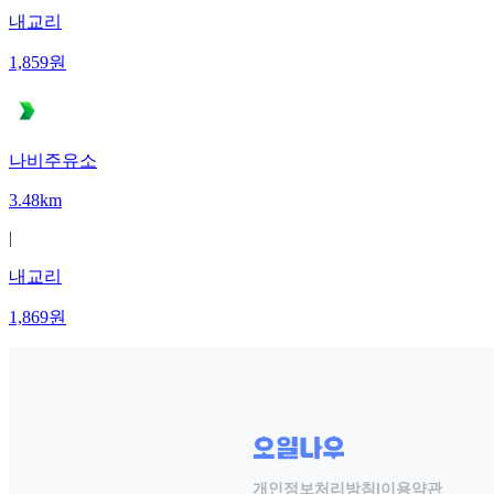
내교리
1,859
원
나비주유소
3.48km
|
내교리
1,869
원
개인정보처리방침
|
이용약관