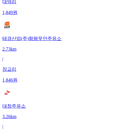
대덕리
1,849
원
태경산업(주)함평무안주유소
2.73km
|
장교리
1,846
원
대창주유소
3.26km
|