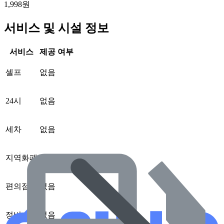
1,998원
서비스 및 시설 정보
서비스
제공 여부
셀프
없음
24시
없음
세차
없음
지역화폐
없음
편의점
없음
정비
없음