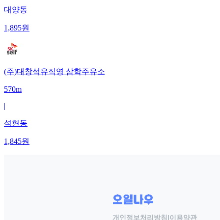
대양동
1,895
원
(주)대창석유직영 삼학주유소
570m
|
석현동
1,845
원
개인정보처리방침
|
이용약관