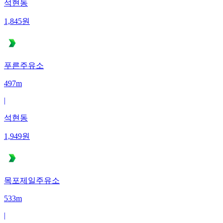
석현동
1,845
원
푸른주유소
497m
|
석현동
1,949
원
목포제일주유소
533m
|