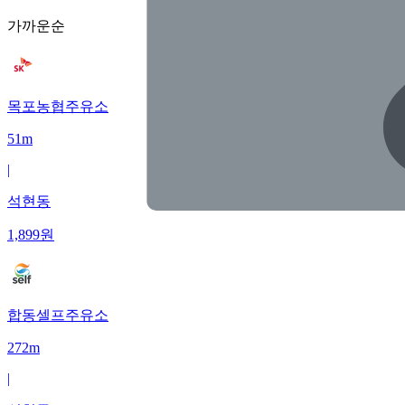
가까운순
목포농협주유소
51m
|
석현동
1,899
원
합동셀프주유소
272m
|