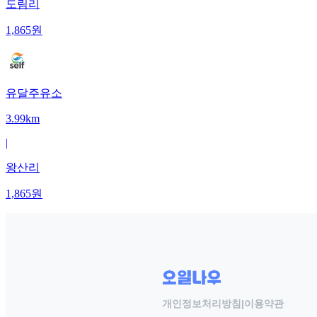
도림리
1,865
원
유달주유소
3.99km
|
왕산리
1,865
원
개인정보처리방침
|
이용약관