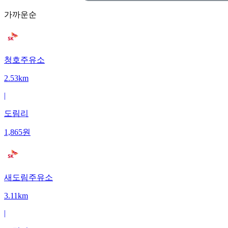
가까운순
청호주유소
2.53km
|
도림리
1,865
원
새도림주유소
3.11km
|