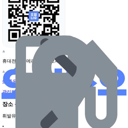
휴대전화 카메라로 찍어보세요
이 주유소의 사장님이신가요?
관리하기
장소 근처 주유소
휘발유
•