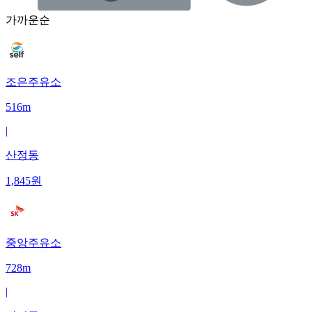
가까운순
조은주유소
516m
|
산정동
1,845
원
중앙주유소
728m
|