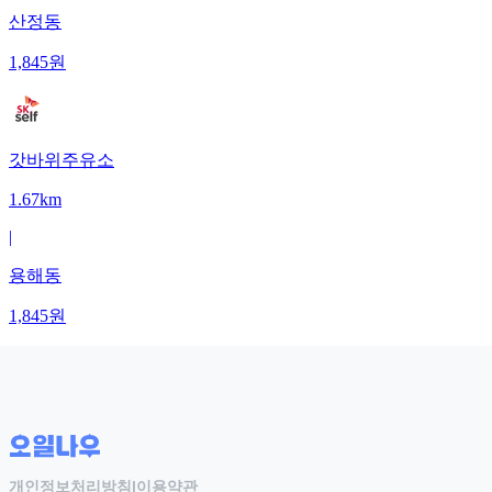
산정동
1,845
원
갓바위주유소
1.67km
|
용해동
1,845
원
개인정보처리방침
|
이용약관