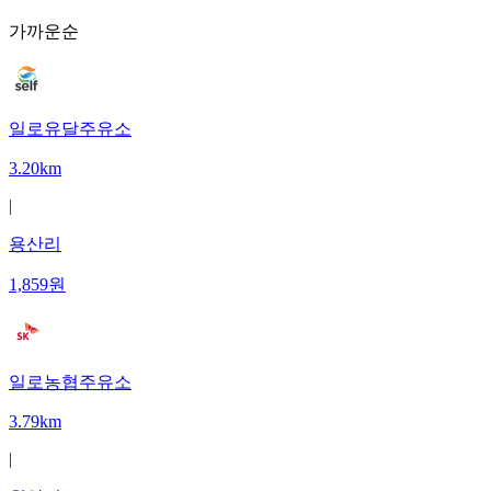
가까운순
일로유달주유소
3.20km
|
용산리
1,859
원
일로농협주유소
3.79km
|