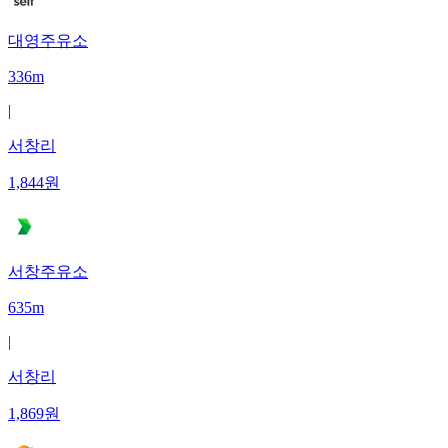
대영주유소
336m
|
서창리
1,844
원
서창주유소
635m
|
서창리
1,869
원