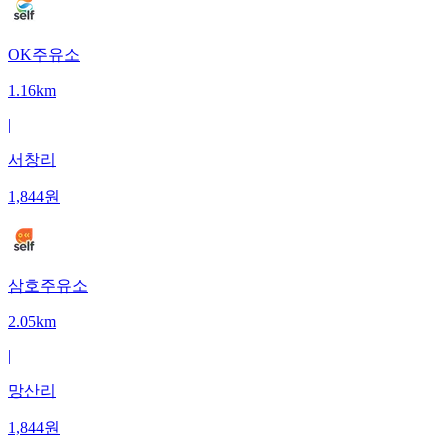
OK주유소
1.16km
|
서창리
1,844
원
삼호주유소
2.05km
|
망산리
1,844
원