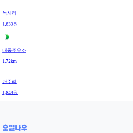
|
녹사리
1,833
원
대동주유소
1.72km
|
단주리
1,849
원