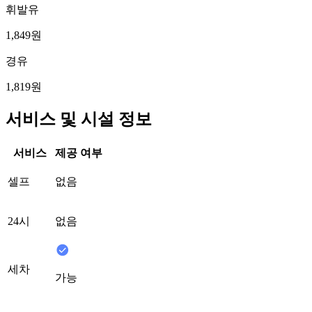
휘발유
1,849원
경유
1,819원
서비스 및 시설 정보
서비스
제공 여부
셀프
없음
24시
없음
세차
가능