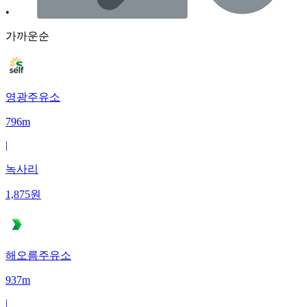
•
가까운순
영광주유소
796m
|
녹사리
1,875
원
해오름주유소
937m
|