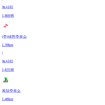
녹사리
1,869
원
(주)새한주유소
1.39km
|
녹사리
1,835
원
옥당주유소
1.48km