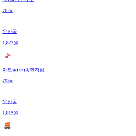
762m
|
우산동
1,827
원
마트몰(주)송헌지점
793m
|
우산동
1,815
원