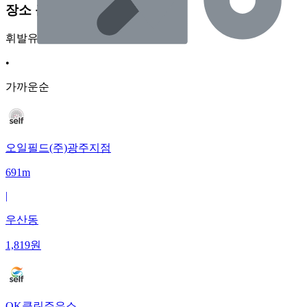
장소 근처 주유소
휘발유
•
가까운순
오일필드(주)광주지점
691m
|
우산동
1,819
원
OK클린주유소