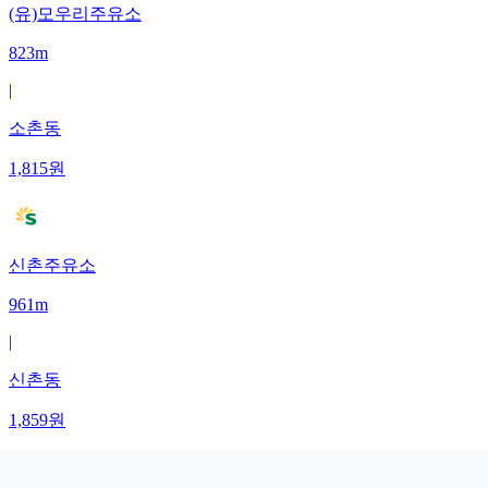
(유)모우리주유소
823m
|
소촌동
1,815
원
신촌주유소
961m
|
신촌동
1,859
원