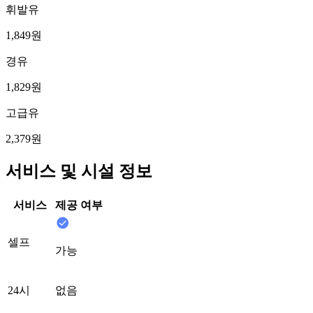
휘발유
1,849원
경유
1,829원
고급유
2,379원
서비스 및 시설 정보
서비스
제공 여부
셀프
가능
24시
없음