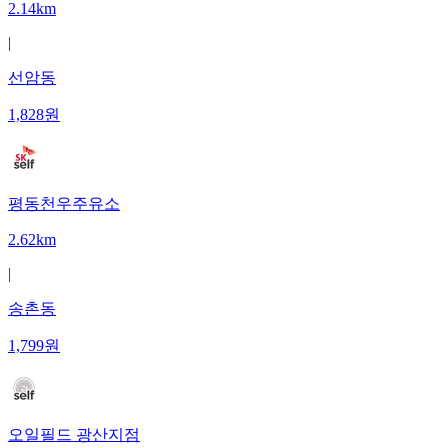
2.14km
|
선암동
1,828
원
평동천우주유소
2.62km
|
송촌동
1,799
원
오일필드 광산지점