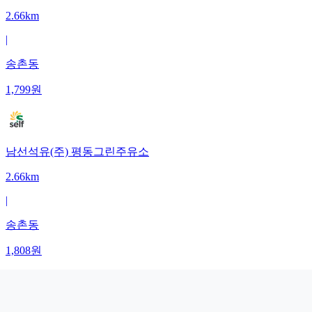
2.66km
|
송촌동
1,799
원
남선석유(주) 평동그린주유소
2.66km
|
송촌동
1,808
원