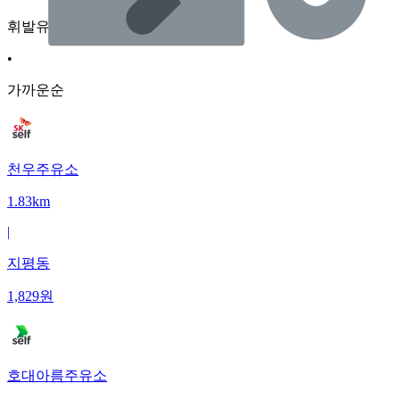
휘발유
•
가까운순
천우주유소
1.83km
|
지평동
1,829
원
호대아름주유소