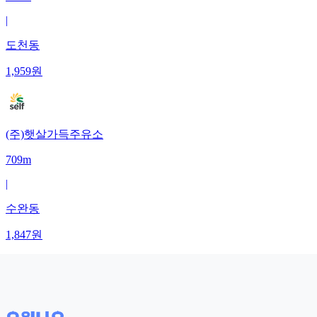
|
도천동
1,959
원
(주)햇살가득주유소
709m
|
수완동
1,847
원