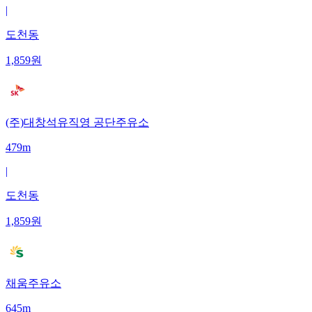
|
도천동
1,859
원
(주)대창석유직영 공단주유소
479m
|
도천동
1,859
원
채움주유소
645m