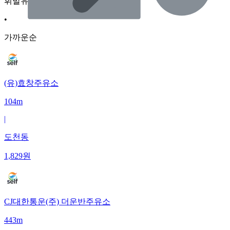
휘발유
•
가까운순
(유)효창주유소
104m
|
도천동
1,829
원
CJ대한통운(주) 더운반주유소
443m