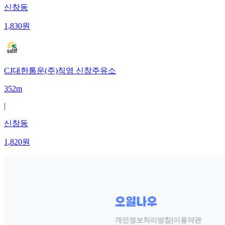
신창동
1,830
원
CJ대한통운(주)직영 신창주유소
352m
|
신창동
1,820
원
개인정보처리방침
|
이용약관