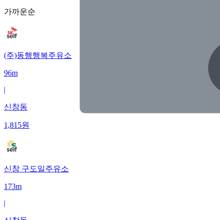
가까운순
(주)동행행복주유소
96m
|
신창동
1,815
원
신창 구도일주유소
173m
|