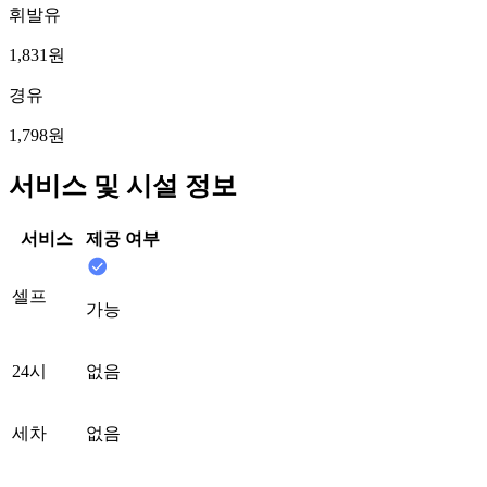
휘발유
1,831원
경유
1,798원
서비스 및 시설 정보
서비스
제공 여부
셀프
가능
24시
없음
세차
없음