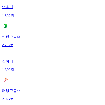
덕호리
1,869
원
신평주유소
2.70km
|
신하리
1,899
원
태양주유소
2.92km