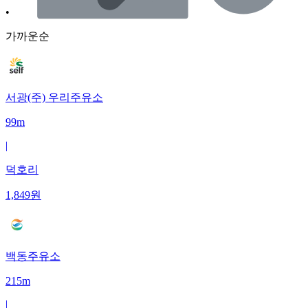
•
가까운순
서광(주) 우리주유소
99m
|
덕호리
1,849
원
백동주유소
215m
|