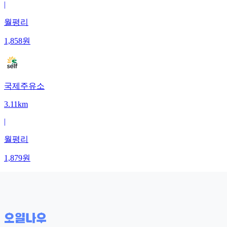
|
월평리
1,858
원
국제주유소
3.11km
|
월평리
1,879
원