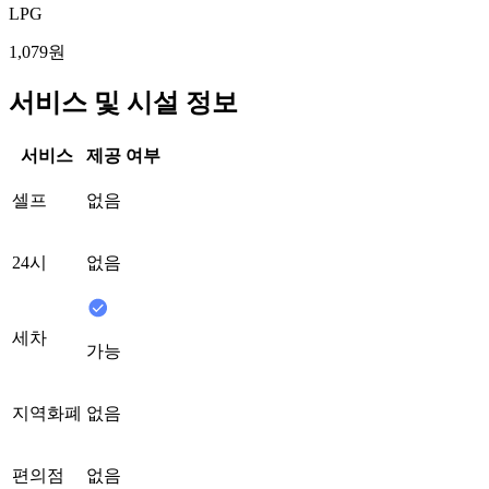
LPG
1,079원
서비스 및 시설 정보
서비스
제공 여부
셀프
없음
24시
없음
세차
가능
지역화폐
없음
편의점
없음