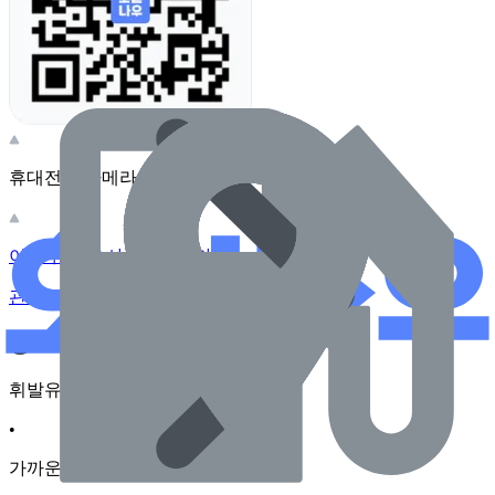
휴대전화 카메라로 찍어보세요
이 주유소의 사장님이신가요?
관리하기
장소 근처 주유소
휘발유
•
가까운순