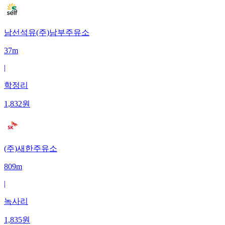
남선석유(주)남부주유소
37m
|
학정리
1,832
원
(주)새한주유소
809m
|
녹사리
1,835
원