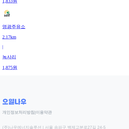
1,833
원
영광주유소
2.17km
|
녹사리
1,875
원
개인정보처리방침
|
이용약관
(주)나우에너지솔루션 | 서울 송파구 백제고분로27길 24-5